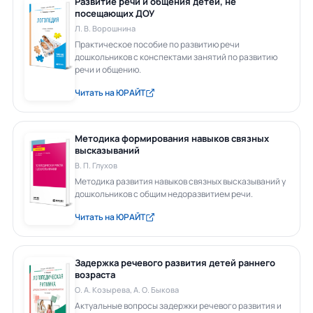
Развитие речи и общения детей, не
посещающих ДОУ
Л. В. Ворошнина
Практическое пособие по развитию речи
дошкольников с конспектами занятий по развитию
речи и общению.
Читать на ЮРАЙТ
Методика формирования навыков связных
высказываний
В. П. Глухов
Методика развития навыков связных высказываний у
дошкольников с общим недоразвитием речи.
Читать на ЮРАЙТ
Задержка речевого развития детей раннего
возраста
О. А. Козырева, А. О. Быкова
Актуальные вопросы задержки речевого развития и