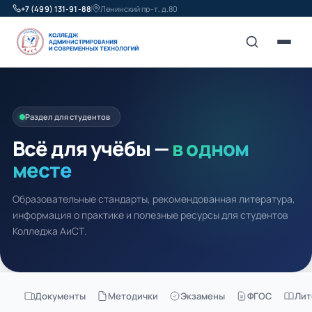
+7 (499) 131-91-88
Ленинский пр-т, д.80
Раздел для студентов
Всё для учёбы —
в одном
месте
Образовательные стандарты, рекомендованная литература,
информация о практике и полезные ресурсы для студентов
Колледжа АиСТ.
Документы
Методички
Экзамены
ФГОС
Лит