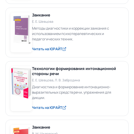
Заикание
Е. Е. Шевцова
Методы диагностики и коррекции заикания с
использованием психотерапевтических и
педагогических техник.
Читать на ЮРАЙТ
Технологии формирования интонационной
стороны речи
Е. Е. Шевцова, Л. В. Забродина
Диагностика и формирование интонационно-
выразительных средств речи, упражнения для
дикции.
Читать на ЮРАЙТ
Заикание
В. М. Шкловский