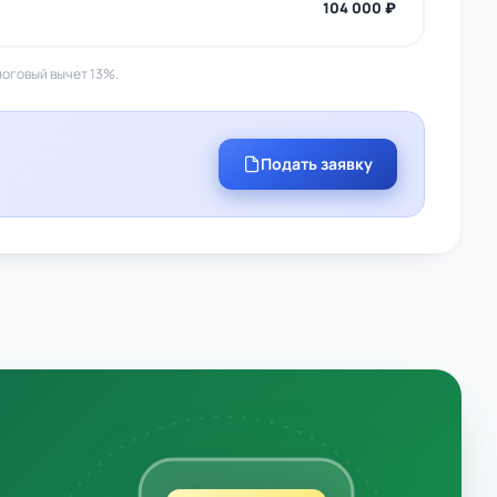
104 000 ₽
логовый вычет 13%.
Подать заявку