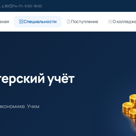
, д.80
Пн-Пт: 9:00–18:00
вная
Специальности
Поступление
О колледж
терский учёт
экономике. Учим