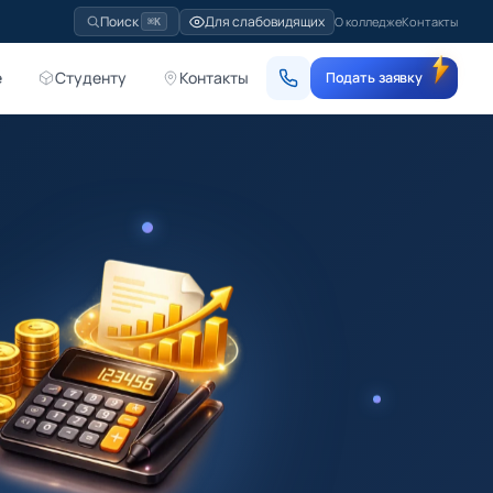
Для слабовидящих
Поиск
О колледже
Контакты
⌘K
е
Студенту
Контакты
Подать заявку