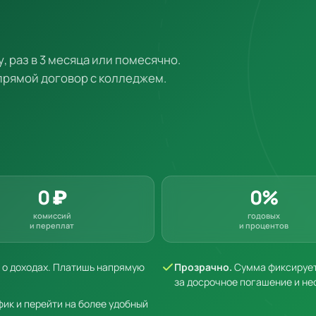
у, раз в 3 месяца или помесячно.
 прямой договор с колледжем.
0 ₽
0%
комиссий
годовых
и переплат
и процентов
к о доходах. Платишь напрямую
Прозрачно.
Сумма фиксируетс
за досрочное погашение и не
ик и перейти на более удобный