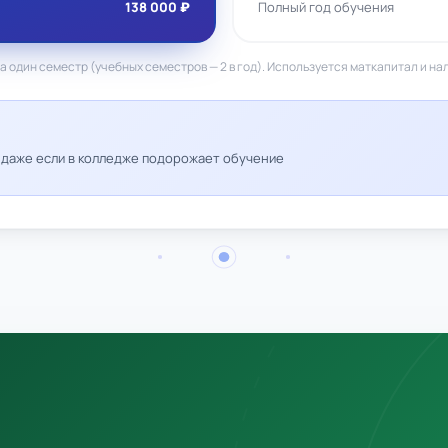
138 000 ₽
Полный год обучения
а один семестр (учебных семестров — 2 в год). Используется маткапитал и на
— даже если в колледже подорожает обучение