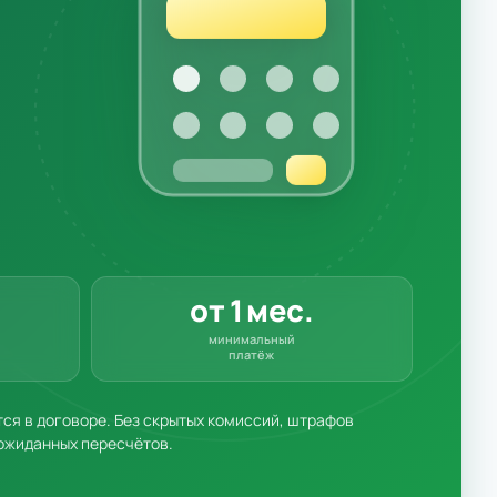
от 1 мес.
минимальный
платёж
я в договоре. Без скрытых комиссий, штрафов
ожиданных пересчётов.