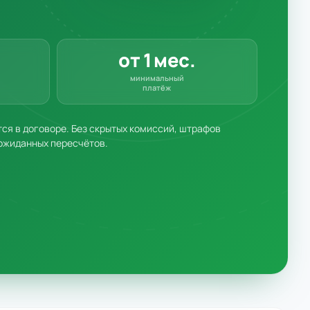
от 1 мес.
минимальный
платёж
я в договоре. Без скрытых комиссий, штрафов
ожиданных пересчётов.