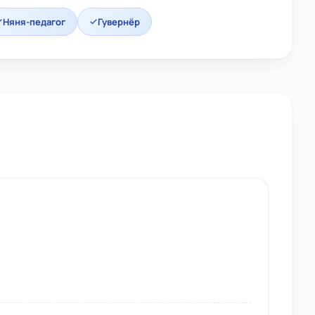
Няня-педагог
Гувернёр