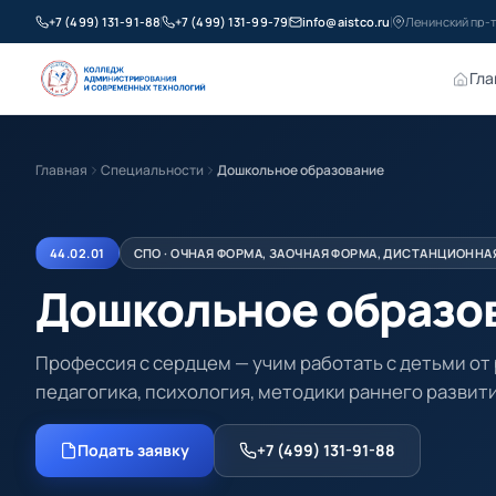
+7 (499) 131-91-88
+7 (499) 131-99-79
info@aistco.ru
Ленинский пр-т
Гла
Главная
Специальности
Дошкольное образование
44.02.01
СПО · ОЧНАЯ ФОРМА, ЗАОЧНАЯ ФОРМА, ДИСТАНЦИОННА
Дошкольное образо
Профессия с сердцем — учим работать с детьми от
педагогика, психология, методики раннего развити
Подать заявку
+7 (499) 131-91-88