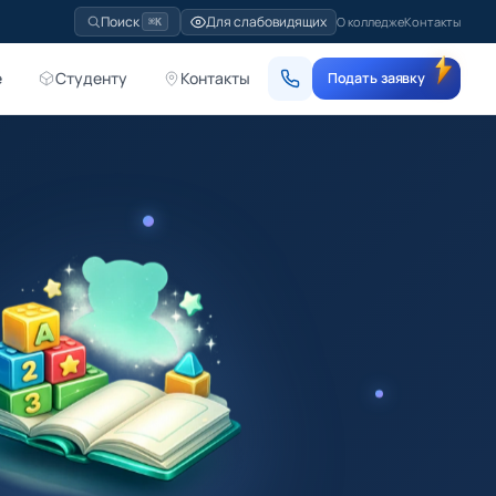
Для слабовидящих
Поиск
О колледже
Контакты
⌘K
е
Студенту
Контакты
Подать заявку