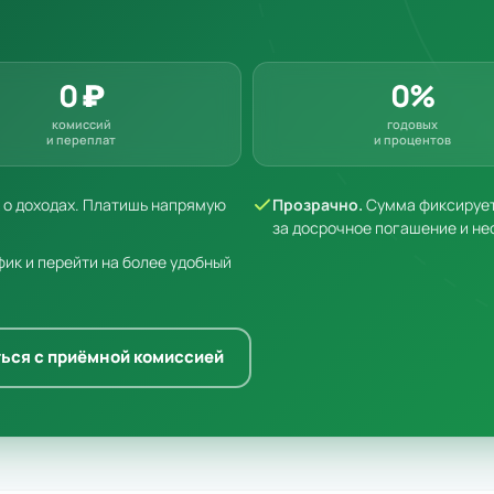
0 ₽
0%
комиссий
годовых
и переплат
и процентов
к о доходах. Платишь напрямую
Прозрачно.
Сумма фиксируетс
за досрочное погашение и не
ик и перейти на более удобный
ься с приёмной комиссией