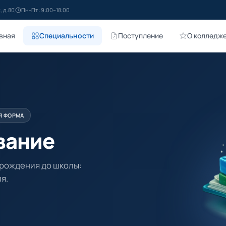
, д.80
Пн-Пт: 9:00–18:00
вная
Специальности
Поступление
О колледж
Я ФОРМА
вание
 рождения до школы:
я.