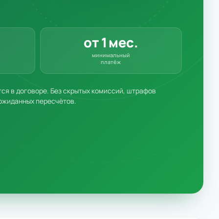
от 1 мес.
минимальный
платёж
я в договоре. Без скрытых комиссий, штрафов
ожиданных пересчётов.