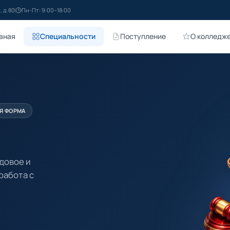
, д.80
Пн-Пт: 9:00–18:00
вная
Специальности
Поступление
О колледж
АЯ ФОРМА
довое и
работа с