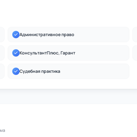
Административное право
КонсультантПлюс, Гарант
Судебная практика
ома