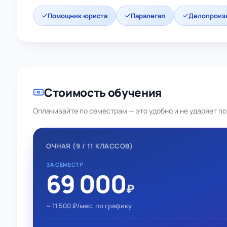
Помощник юриста
Паралегал
Делопроиз
Стоимость обучения
Оплачивайте по семестрам — это удобно и не ударяет по
ОЧНАЯ (9 / 11 КЛАССОВ)
ЗА СЕМЕСТР
69 000
₽
~ 11 500 ₽/мес. по графику