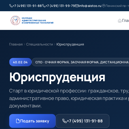
+7 (499) 131-91-88
+7 (499) 131-99-79
info@aistco.ru
Ленинский пр-т
Гла
Главная
Специальности
Юриспруденция
40.02.04
СПО · ОЧНАЯ ФОРМА, ЗАОЧНАЯ ФОРМА, ДИСТАНЦИОНН
Юриспруденция
Старт в юридической профессии: гражданское, тру
административное право, юридическая практика и 
документами.
Подать заявку
+7 (499) 131-91-88