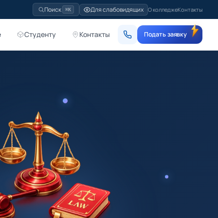
Для слабовидящих
Поиск
О колледже
Контакты
⌘K
е
Студенту
Контакты
Подать заявку