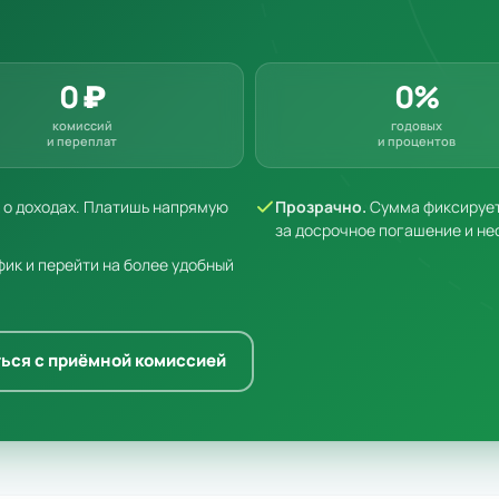
0 ₽
0%
комиссий
годовых
и переплат
и процентов
к о доходах. Платишь напрямую
Прозрачно.
Сумма фиксируетс
за досрочное погашение и не
ик и перейти на более удобный
ься с приёмной комиссией