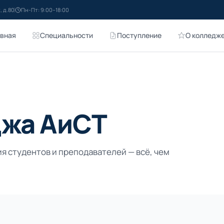
, д.80
Пн-Пт: 9:00–18:00
авная
Специальности
Поступление
О колледж
джа АиСТ
я студентов и преподавателей — всё, чем