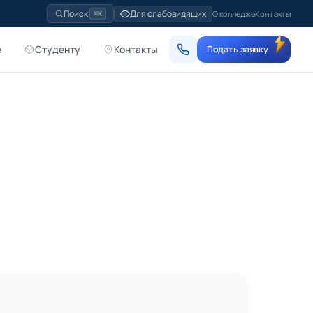
Для слабовидящих
Поиск
О колледже
Контакты
⌘K
е
Студенту
Контакты
Подать заявку