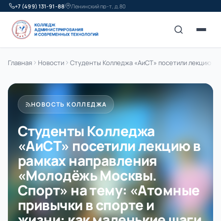
+7 (499) 131-91-88
Ленинский пр-т, д.80
Главная
Новости
Студенты Колледжа «АиСТ» посетили лекцию в р
НОВОСТЬ КОЛЛЕДЖА
Студенты Колледжа
«АиСТ» посетили лекцию в
рамках направления
«Молодёжь Москвы.
Спорт» на тему: «Атомные
привычки в спорте и
жизни: как маленькие шаги