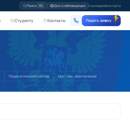
Для слабовидящих
Поиск
О колледже
Контакты
⌘K
е
Студенту
Контакты
Подать заявку
Педагогический состав
Мат.-тех. обеспечение