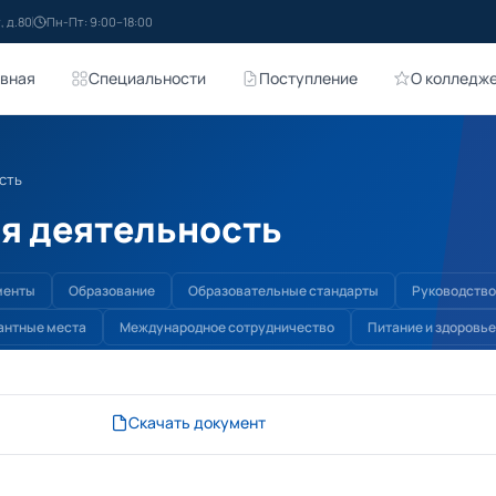
, д.80
Пн-Пт: 9:00–18:00
авная
Специальности
Поступление
О колледж
сть
я деятельность
менты
Образование
Образовательные стандарты
Руководство
антные места
Международное сотрудничество
Питание и здоровье
Скачать документ